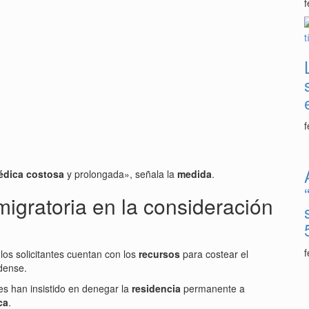
f
f
édica costosa
y prolongada», señala la
medida
.
migratoria en la consideración
f
los solicitantes cuentan con los
recursos
para costear el
dense.
s han insistido en denegar la
residencia
permanente a
ca
.