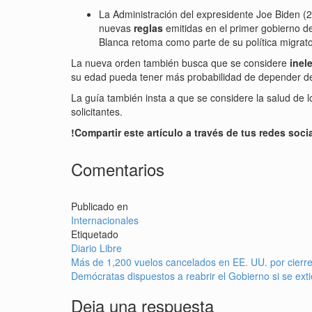
La Administración del expresidente Joe Biden (
nuevas
reglas
emitidas en el primer gobierno d
Blanca retoma como parte de su política migrato
La nueva orden también busca que se considere
inel
su edad pueda tener más probabilidad de depender 
La guía también insta a que se considere la salud de lo
solicitantes.
!Compartir este artículo a través de tus redes soci
Comentarios
Publicado en
Internacionales
Etiquetado
Diario Libre
Navegación
Más de 1,200 vuelos cancelados en EE. UU. por cierr
Demócratas dispuestos a reabrir el Gobierno si se e
de
Deja una respuesta
entradas