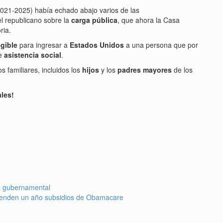
2021-2025) había echado abajo varios de las
el republicano sobre la
carga pública
, que ahora la Casa
ria.
egible
para ingresar a
Estados Unidos
a una persona que por
de
asistencia social
.
s familiares, incluidos los
hijos
y los
padres mayores
de los
ales!
e gubernamental
xtienden un año subsidios de Obamacare