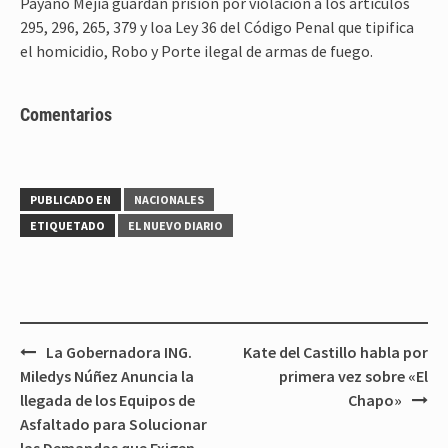
Payano Mejía guardan prisión por violación a los artículos
295, 296, 265, 379 y loa Ley 36 del Código Penal que tipifica
el homicidio, Robo y Porte ilegal de armas de fuego.
Comentarios
PUBLICADO EN
NACIONALES
ETIQUETADO
EL NUEVO DIARIO
Navegación
La Gobernadora ING.
Kate del Castillo habla por
de
Miledys Núñez Anuncia la
primera vez sobre «El
entradas
llegada de los Equipos de
Chapo»
Asfaltado para Solucionar