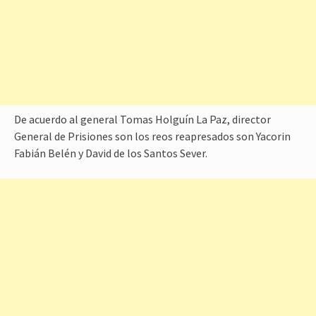
De acuerdo al general Tomas Holguín La Paz, director
General de Prisiones son los reos reapresados son Yacorin
Fabián Belén y David de los Santos Sever.