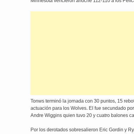
Minnesota vencieron anoche 112-110 a los Peli
Tonws terminó la jornada con 30 puntos, 15 rebot
actuación para los Wolves. El fue secundado por
Andre Wiggins quien tuvo 20 y cuatro balones c
Por los derotados sobresalieron Eric Gordin y R