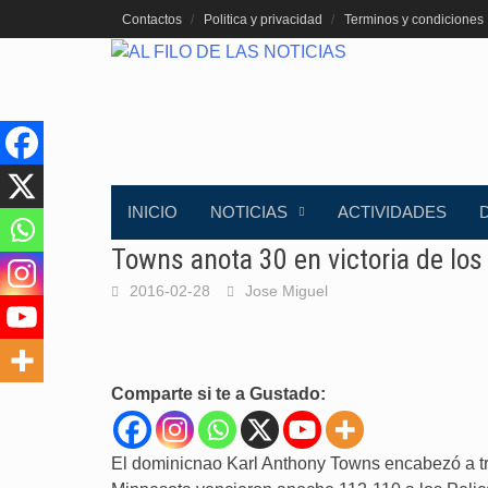
Saltar
Contactos
Politica y privacidad
Terminos y condiciones
al
contenido
INICIO
NOTICIAS
ACTIVIDADES
Towns anota 30 en victoria de lo
2016-02-28
Jose Miguel
Comparte si te a Gustado:
El dominicnao Karl Anthony Towns encabezó a t