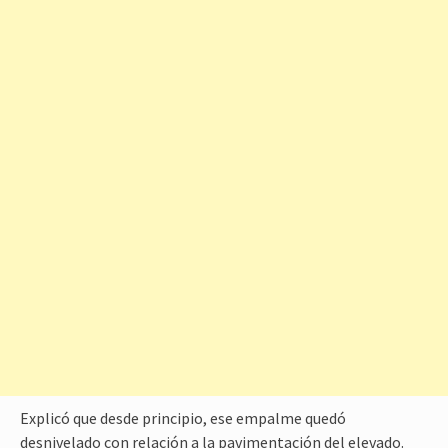
Explicó que desde principio, ese empalme quedó
desnivelado con relación a la pavimentación del elevado.