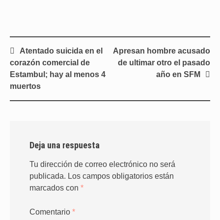
Navegación
Atentado suicida en el
Apresan hombre acusado
de
corazón comercial de
de ultimar otro el pasado
entradas
Estambul; hay al menos 4
año en SFM
muertos
Deja una respuesta
Tu dirección de correo electrónico no será
publicada.
Los campos obligatorios están
marcados con
*
Comentario
*