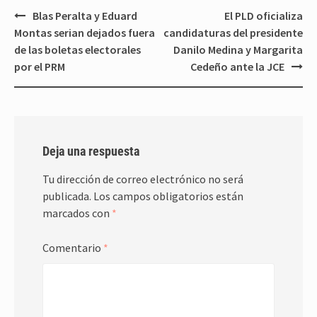
Navegación
Blas Peralta y Eduard
El PLD oficializa
de
Montas serian dejados fuera
candidaturas del presidente
entradas
de las boletas electorales
Danilo Medina y Margarita
por el PRM
Cedeño ante la JCE
Deja una respuesta
Tu dirección de correo electrónico no será
publicada.
Los campos obligatorios están
marcados con
*
Comentario
*