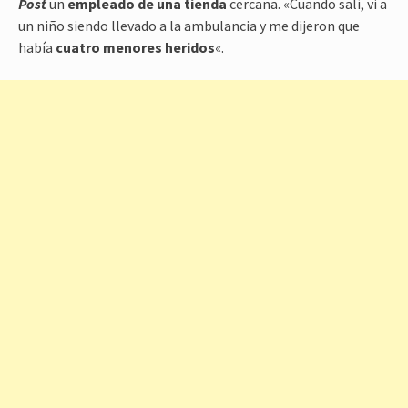
Post
un
empleado de una tienda
cercana. «Cuando salí, vi a
un niño siendo llevado a la ambulancia y me dijeron que
había
cuatro menores heridos
«.