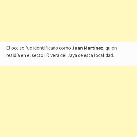
El occiso fue identificado como
Juan Martínez
, quien
residía en el sector Rivera del Jaya de esta localidad.