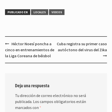
PUBLICADO EN
LOCALES
VIDEOS
Navegación
Héctor Noesí poncha a
Cuba registra su primer caso
de
cinco en entrenamientos de
autóctono del virus del Zika
entradas
la Liga Coreana de béisbol
Deja una respuesta
Tu dirección de correo electrónico no será
publicada.
Los campos obligatorios están
marcados con
*