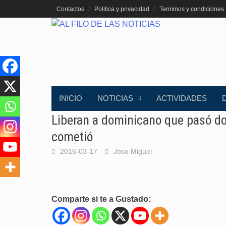
Saltar
Contactos
Politica y privacidad
Terminos y condiciones
al
contenido
INICIO
NOTICIAS
ACTIVIDADES
Liberan a dominicano que pasó do
cometió
2016-03-17
Jose Miguel
Comparte si te a Gustado: