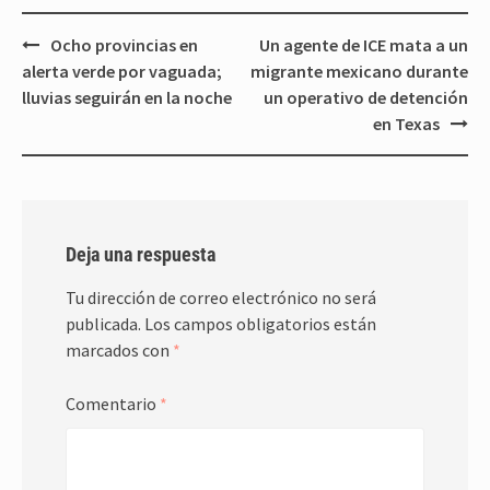
Navegación
Ocho provincias en
Un agente de ICE mata a un
de
alerta verde por vaguada;
migrante mexicano durante
entradas
lluvias seguirán en la noche
un operativo de detención
en Texas
Deja una respuesta
Tu dirección de correo electrónico no será
publicada.
Los campos obligatorios están
marcados con
*
Comentario
*