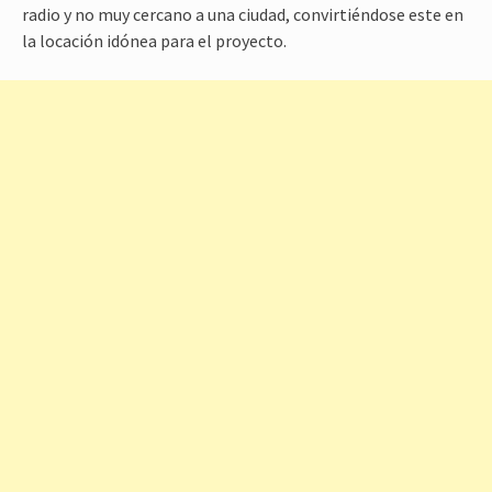
radio y no muy cercano a una ciudad, convirtiéndose este en
la locación idónea para el proyecto.