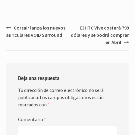
Navegación
Corsair lanza los nuevos
El HTC Vive costará 799
de
auriculares VOID Surround
dólares y se podrá comprar
entradas
en Abril
Deja una respuesta
Tu dirección de correo electrónico no será
publicada.
Los campos obligatorios están
marcados con
*
Comentario
*