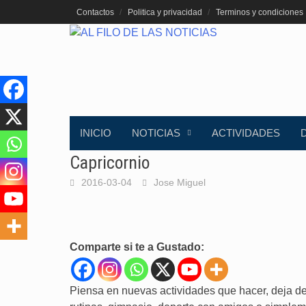
Saltar
Contactos
Politica y privacidad
Terminos y condiciones
al
contenido
INICIO
NOTICIAS
ACTIVIDADES
Capricornio
2016-03-04
Jose Miguel
Comparte si te a Gustado:
Piensa en nuevas actividades que hacer, deja d