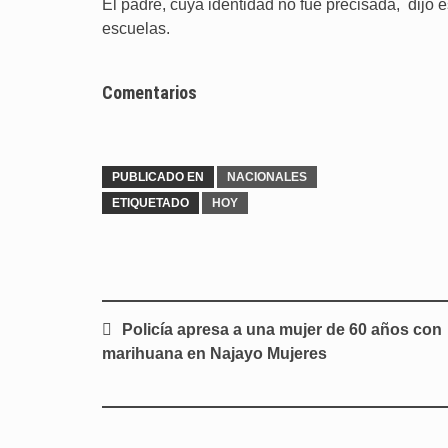
El padre, cuya identidad no fue precisada, dijo 
escuelas.
Comentarios
PUBLICADO EN
NACIONALES
ETIQUETADO
HOY
Navegación
Policía apresa a una mujer de 60 años con
de
marihuana en Najayo Mujeres
entradas