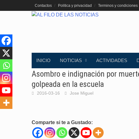
Saltar
Contactos
Politica y privacidad
Terminos y condiciones
al
contenido
INICIO
NOTICIAS
ACTIVIDADES
Asombro e indignación por muert
golpeada en la escuela
2016-03-16
Jose Miguel
Comparte si te a Gustado: